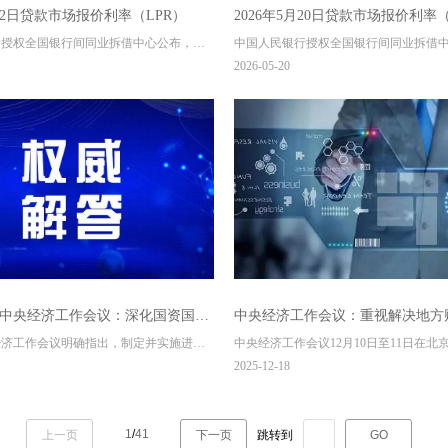
月22日贷款市场报价利率（LPR）
2026年5月20日贷款市场报价利率（
行授权全国银行间同业拆借中心公布，
中国人民银行授权全国银行间同业拆借
22日贷款市场报价利率（LPR）为：1年期
2026年5月20日贷款市场报价利率（LP
2026-05-20
%，5年期以上LPR为3.5%。以上LPR在下一
LPR为3.0%，5年期以上LPR为3.5%。
之前有效。
次发布LPR之前有效。
5年中央经济工作会议：深化国资国企
中央经济工作会议：重视解决地方
央经济工作会议明确指出，制定并实施进一
中央经济工作会议12月10日至11日在北
哪？
多措并举化解平台经营性债务
国企改革方案。核心目标在于通过体制机
中央总书记、国家主席、中央军委主席
2025-12-18
强高质量发展内在动力与活力。
议并发表重要讲话。中共中央政治局常
际、王沪宁、蔡奇、丁薛祥、李希出席
1
/
41
上一页
下一页
跳转到
GO