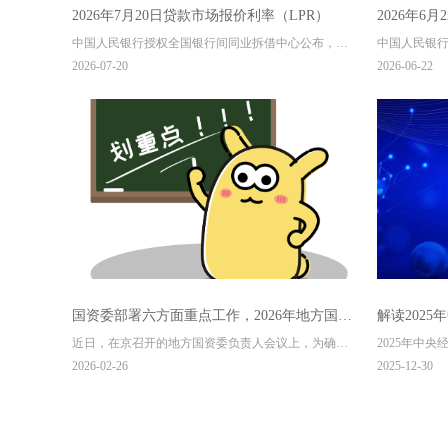
2026年7月20日贷款市场报价利率（LPR）
2026年6
中国人民银行授权全国银行间同业拆借中心公布，
中国人民银
2026年7月20日贷款市场报价利率（LPR）为：1年期
2026年6月
2026-07-20
2026-06-22
LPR为3.0%，5年期以上LPR为3.5%。以上LPR在下一
LPR为3.0
次发布LPR之前有效。
次发布LPR
国资委部署六方面重点工作，2026年地方国资
解读202
近日，在京召开的地方国资委负责人会议上，为确
2025年中
国企这么干
改革关键在
保“十五五”开好局起好步，会议部署2026年包括着力
步深化国资
2026-02-26
2025-12-30
推进提质增效稳增长，着力强化国有企业科技创新主
制创新，增
体作用，着力推进国有经济布局优化和结构调整，着
力深化国资国企改革，着力推进专业化、体系化、法
治化、高效化监管，着力防范化解重大风险等六方面