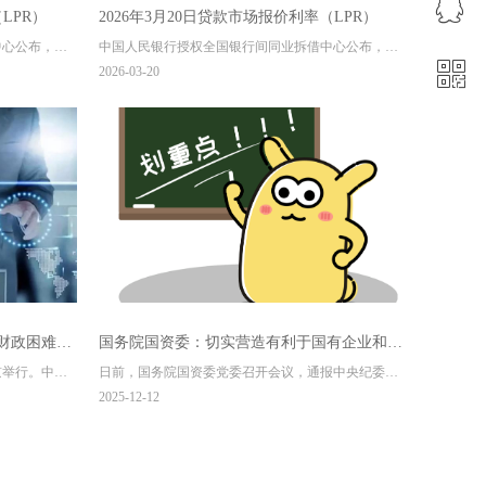
ꁗ
400-0851-186
LPR）
2026年3月20日贷款市场报价利率（LPR）
中心公布，
中国人民银行授权全国银行间同业拆借中心公布，
ꀥ
R）为：1年期
2026年3月20日贷款市场报价利率（LPR）为：1年期
QQ客服
2026-03-20
以上LPR在下一
LPR为3.0%，5年期以上LPR为3.5%。以上LPR在下一
次发布LPR之前有效。
微信二维码
来源：中国人民银行
财政困难，
国务院国资委：切实营造有利于国有企业和国
京举行。中共
日前，国务院国资委党委召开会议，通报中央纪委国
有资本做强做优做大的良好政治生态
习近平出席会
家监委对国务院国资委原副部长级干部潘良涉嫌严重
2025-12-12
委李强、赵乐
违纪违法行为进行纪律审查和监察调查的决定，研究
会议。
进一步纵深推进国资央企全面从严治党的工作举措。
国务院国资委党委书记、主任张玉卓主持会议并讲
话，国务院国资委党委委员出席会议并逐一发言。与