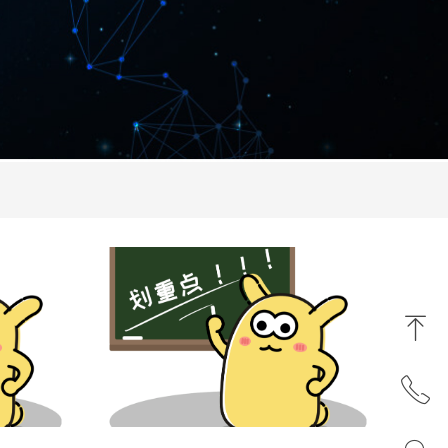
ꁸ
ꂅ
回到顶部