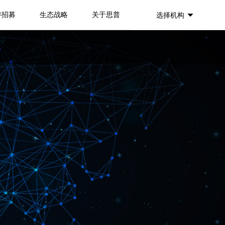
伴招募
生态战略
关于思普
选择机构
뀓