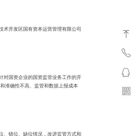
技术开发区国有资本运营管理有限公司
ꁸ
ꂅ
回到顶部
ꁗ
400-0851-186
针对国资企业的国资监管业务工作的开
性和准确性不高、监管和数据上报成本
ꀥ
QQ客服
微信二维码
位、错位、缺位情况，改进监管方式和