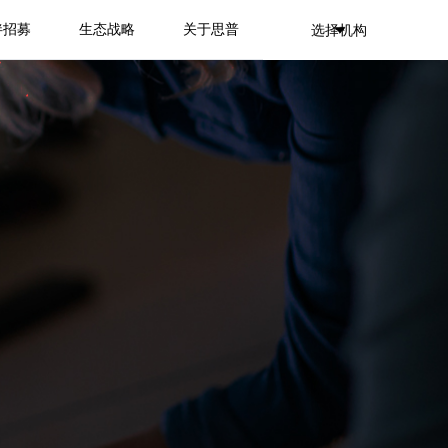
伴招募
生态战略
关于思普
选择机构
뀓