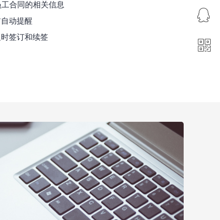
员工合同的相关信息
ꁗ
400-0851-186
自动提醒
时签订和续签
ꀥ
QQ客服
微信二维码