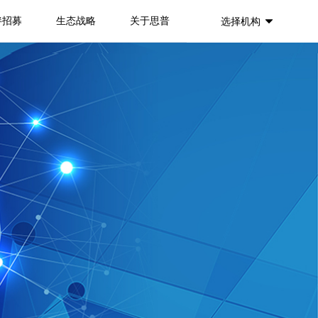
伴招募
生态战略
关于思普
选择机构
뀓