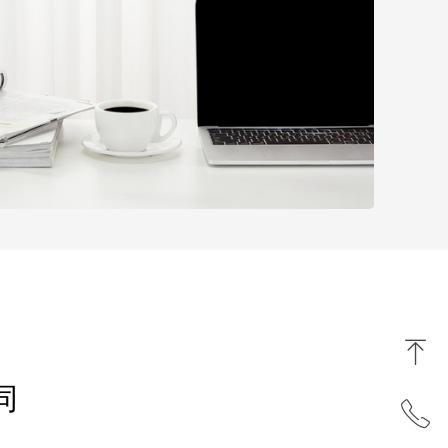
ꁸ
同
ꂅ
回到顶部